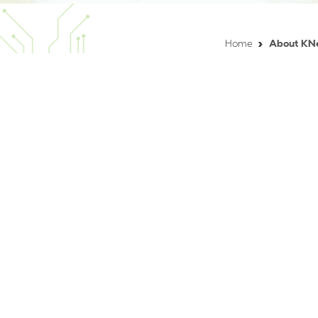
Home
About KNe
Internal