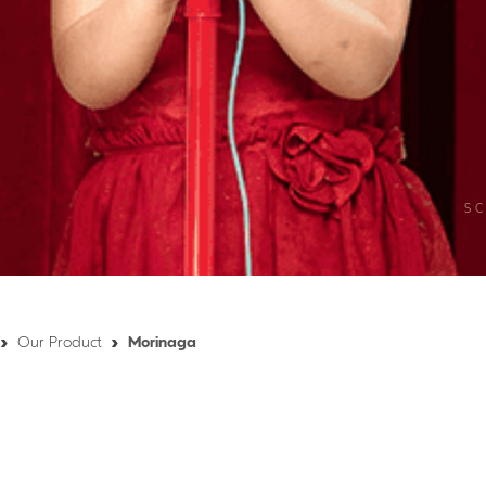
S
Our Product
Morinaga