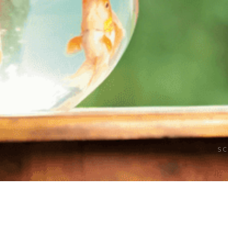
S
About Us